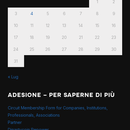
1
2
3
4
5
6
7
8
9
10
11
12
13
14
15
16
17
18
19
20
21
22
23
24
25
26
27
28
29
30
31
« Lug
ADESIONE – PER SAPERNE DI PIÙ
Circuit Membership Form for Companies, Institutions,
Professionals, Associations
Partner
Dinastycoin Repower