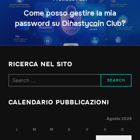
Come posso gestire la mia
password su Dinastycoin Club?
RICERCA NEL SITO
Search
for:
CALENDARIO PUBBLICAZIONI
Agosto 2026
L
M
M
G
V
S
D