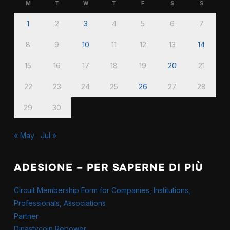
M
T
W
T
F
S
S
1
2
3
4
5
6
7
8
9
10
11
12
13
14
15
16
17
18
19
20
21
22
23
24
25
26
27
28
29
30
« May
Jul »
ADESIONE – PER SAPERNE DI PIÙ
Circuit Membership Form for Companies, Institutions,
Professionals, Associations
Partner
Dinastycoin Repower