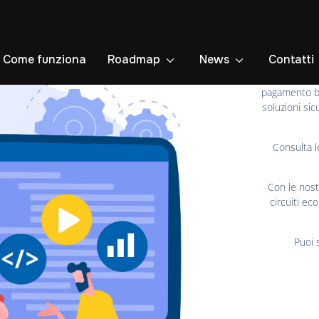
Come funziona
Roadmap
News
Contatti
Benven
troverai 
pagamento b
soluzioni sic
Consulta le
Con le nos
circuiti ec
Puoi 