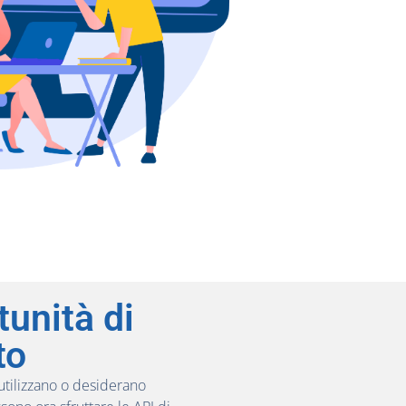
unità di
to
utilizzano o desiderano