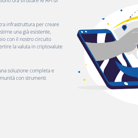
o ora sfruttare le API di
tra infrastruttura per creare
tirne una già esistente,
o con il nostro circuito
ertire la valuta in criptovalute
 una soluzione completa e
comunità con strumenti