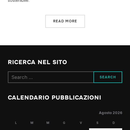
sostenibile.
READ MORE
RICERCA NEL SITO
Search
for:
CALENDARIO PUBBLICAZIONI
Agosto 2026
L
M
M
G
V
S
D