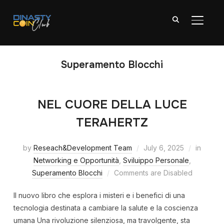
TOGGL
Superamento Blocchi
NEL CUORE DELLA LUCE
TERAHERTZ
by
Reseach&Development Team
July 6, 2025
in
Networking e Opportunità
,
Sviluippo Personale
,
Superamento Blocchi
Comments are Disabled
Il nuovo libro che esplora i misteri e i benefici di una
tecnologia destinata a cambiare la salute e la coscienza
umana Una rivoluzione silenziosa, ma travolgente, sta