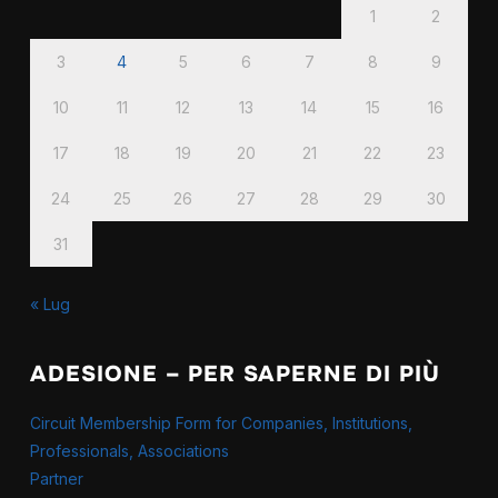
1
2
3
4
5
6
7
8
9
10
11
12
13
14
15
16
17
18
19
20
21
22
23
24
25
26
27
28
29
30
31
« Lug
ADESIONE – PER SAPERNE DI PIÙ
Circuit Membership Form for Companies, Institutions,
Professionals, Associations
Partner