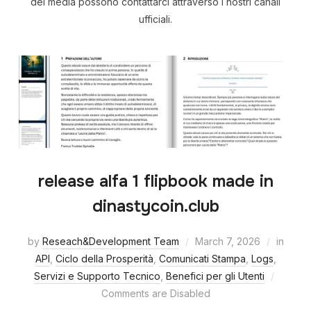
dei media possono contattarci attraverso i nostri canali
ufficiali.
release alfa 1 flipbook made in
dinastycoin.club
by
Reseach&Development Team
March 7, 2026
in
API
,
Ciclo della Prosperità
,
Comunicati Stampa
,
Logs
,
Servizi e Supporto Tecnico
,
Benefici per gli Utenti
Comments are Disabled