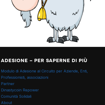
ADESIONE – PER SAPERNE DI PIÙ
Modulo di Adesione al Circuito per Aziende, Enti,
Professionisti, associazioni
Partner
Dinastycoin Repower
Comunità Solidali
About