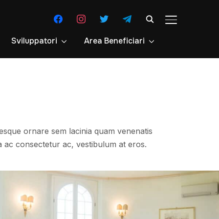
facebook
instagram
twitter
telegram
APRI/CHIUDI 
Sviluppatori
Area Beneficiari
esque ornare sem lacinia quam venenatis
a ac consectetur ac, vestibulum at eros.