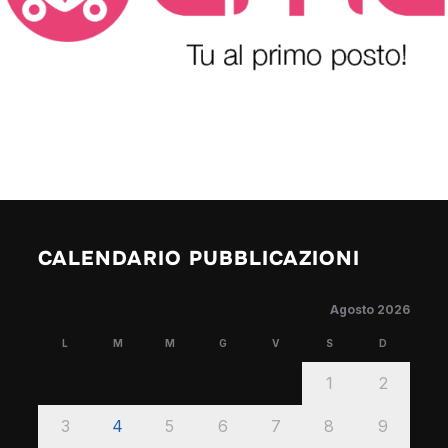
CALENDARIO PUBBLICAZIONI
Agosto 2026
L
M
M
G
V
S
D
1
2
3
4
5
6
7
8
9