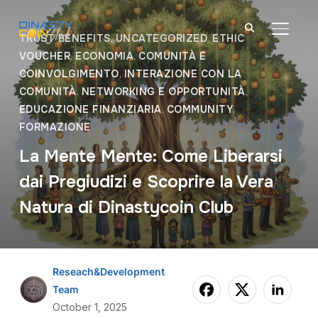
TOGGL
TRUST BENEFITS
,
UNCATEGORIZED
,
ETHIC
VOUCHER
,
ECONOMIA
,
COMUNITÀ E
COINVOLGIMENTO
,
INTERAZIONE CON LA
COMUNITÀ
,
NETWORKING E OPPORTUNITÀ
,
EDUCAZIONE FINANZIARIA
,
COMMUNITY
,
FORMAZIONE
La Mente Mente: Come Liberarsi
dai Pregiudizi e Scoprire la Vera
Natura di Dinastycoin Club
Reseach&Development
Team
October 1, 2025