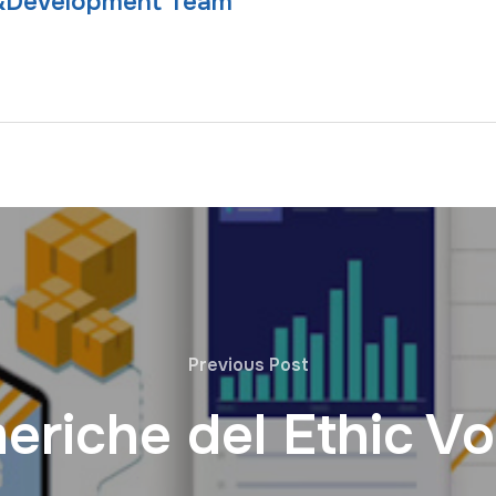
&Development Team
Previous Post
eriche del Ethic V