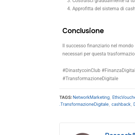
Costruisci gradualmente la tua
Approfitta del sistema di cas
Conclusione
Il successo finanziario nel mondo
necessari per questa trasformazio
#DinastycoinClub #FinanzaDigit
#TransformazioneDigitale
TAGS:
NetworkMarketing
,
EthicVouch
.TransformazioneDigitale
,
cashback
,