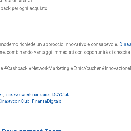
 rete di referral
hback per ogni acquisto​
 moderno richiede un approccio innovativo e consapevole.
Dinas
ne, combinando vantaggi immediati con opportunità di crescita 
ale #Cashback #NetworkMarketing #EthicVoucher #Innovazione
er
,
InnovazioneFinanziaria
,
DCYClub
DinastycoinClub
,
FinanzaDigitale