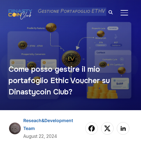
TOGGL
Come posso gestire il mio
portafoglio Ethic Voucher su
Dinastycoin Club?
Reseach&Development
Team
August 22, 2024