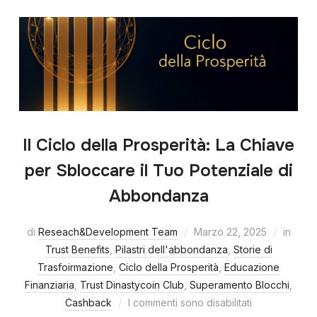
Il Ciclo della Prosperità: La Chiave
per Sbloccare il Tuo Potenziale di
Abbondanza
di
Reseach&Development Team
Marzo 22, 2025
in
Trust Benefits
,
Pilastri dell'abbondanza
,
Storie di
Trasfoirmazione
,
Ciclo della Prosperità
,
Educazione
Finanziaria
,
Trust Dinastycoin Club
,
Superamento Blocchi
,
Cashback
I commenti sono disabilitati