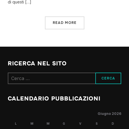
di questi […]
READ MORE
RICERCA NEL SITO
Ricerca
per:
CALENDARIO PUBBLICAZIONI
Giugno 2026
L
M
M
G
V
S
D