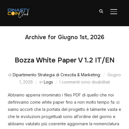
APRI/C
Archive for Giugno 1st, 2026
Bozza White Paper V 1.2 IT/EN
di
Dipartimento Strategia di Crescita & Marketing:
Giugno
1, 2026
in
Logs
I commenti sono disabilitati
Abbiamo appena rinominato i files PDF di quello che noi
definivamo come white paper fino a non molto tempo fa: ci
siamo accorti che la portata del progetto è talmente vasta e
che le evoluzioni progettuali sono all’ordine del giorno e
abbiamo valutato più coerente aggiornare la nomenclatura