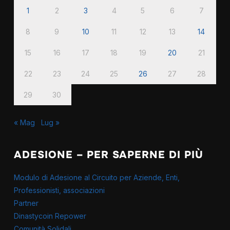
1
2
3
4
5
6
7
8
9
10
11
12
13
14
15
16
17
18
19
20
21
22
23
24
25
26
27
28
29
30
« Mag
Lug »
ADESIONE – PER SAPERNE DI PIÙ
Modulo di Adesione al Circuito per Aziende, Enti,
Professionisti, associazioni
Partner
Dinastycoin Repower
Comunità Solidali