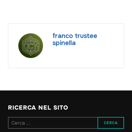
franco trustee
spinella
RICERCA NEL SITO
Ricerca
per: