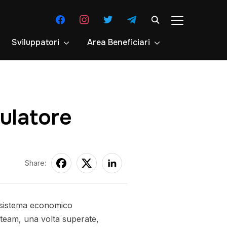
facebook
instagram
twitter
telegram
APRI/CHIUDI 
Sviluppatori
Area Beneficiari
ulatore
Share:
l sistema economico
l team, una volta superate,