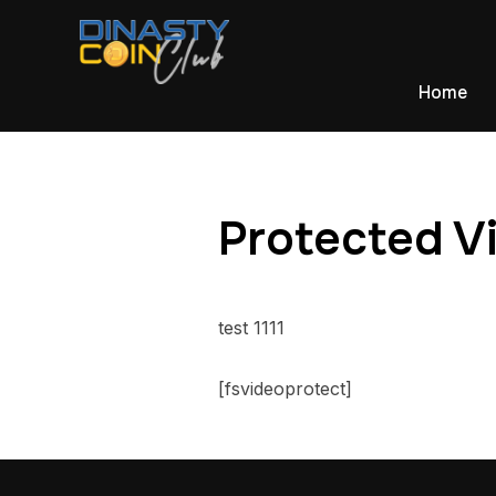
Home
Protected V
test 1111
[fsvideoprotect]