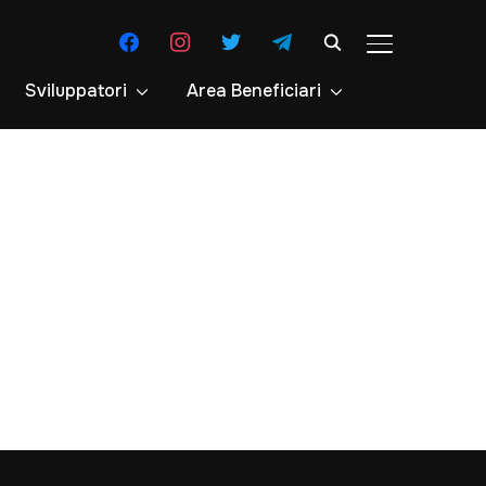
facebook
instagram
twitter
telegram
APRI/CHIUDI 
Sviluppatori
Area Beneficiari