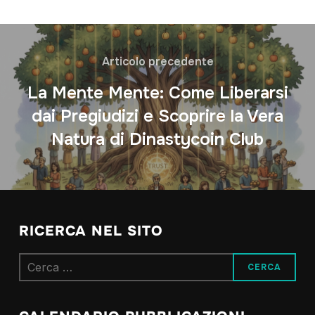
Articolo precedente
La Mente Mente: Come Liberarsi
dai Pregiudizi e Scoprire la Vera
Natura di Dinastycoin Club
RICERCA NEL SITO
Ricerca
per: