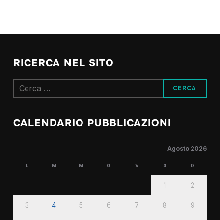
RICERCA NEL SITO
Ricerca
per:
CALENDARIO PUBBLICAZIONI
Agosto 2026
L
M
M
G
V
S
D
1
2
3
4
5
6
7
8
9