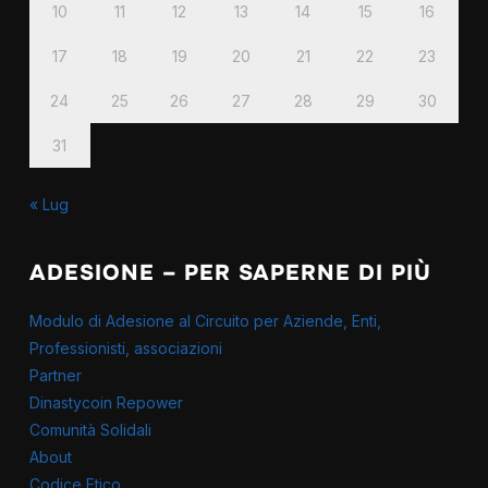
10
11
12
13
14
15
16
17
18
19
20
21
22
23
24
25
26
27
28
29
30
31
« Lug
ADESIONE – PER SAPERNE DI PIÙ
Modulo di Adesione al Circuito per Aziende, Enti,
Professionisti, associazioni
Partner
Dinastycoin Repower
Comunità Solidali
About
Codice Etico