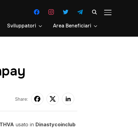
facebook
instagram
twitter
telegram
APRI/CHIUDI 
Sviluppatori
Area Beneficiari
npay
Share:
THVA
usato in
Dinastycoinclub