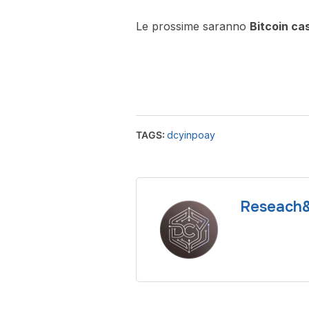
Le prossime saranno
Bitcoin ca
TAGS:
dcyinpoay
Reseach