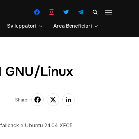
facebook
instagram
twitter
telegram
APRI/CHIUDI 
Sviluppatori
Area Beneficiari
I GNU/Linux
Share:
fallback e Ubuntu 24.04 XFCE