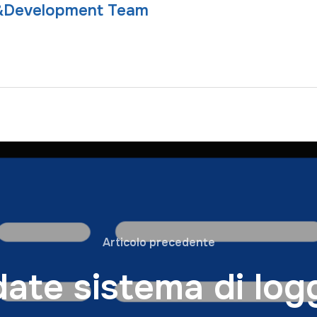
&Development Team
Articolo precedente
ate sistema di log