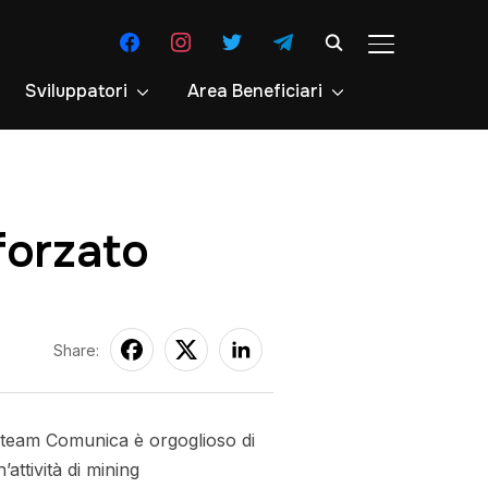
facebook
instagram
twitter
telegram
APRI/CHIUDI 
Sviluppatori
Area Beneficiari
forzato
Share:
 team Comunica è orgoglioso di
attività di mining