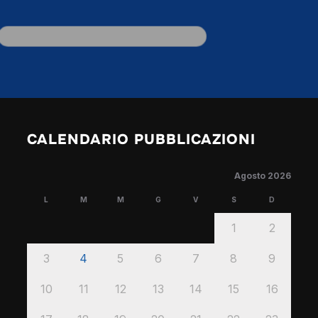
CALENDARIO PUBBLICAZIONI
Agosto 2026
L
M
M
G
V
S
D
1
2
3
4
5
6
7
8
9
10
11
12
13
14
15
16