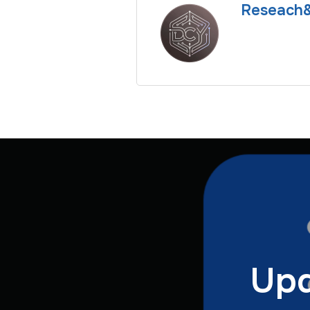
Reseach
Upd