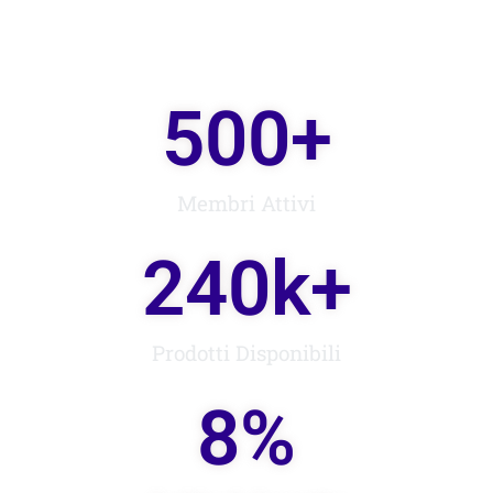
500
+
Membri Attivi
240
k+
Prodotti Disponibili
8
%