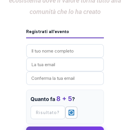
ecosistema
dove il
valore
torna
tutto alla
comunità che lo ha creato
Registrati all'evento
8 + 5
Quanto fa
?